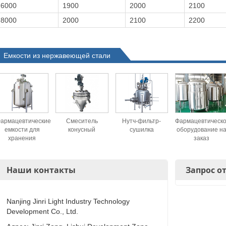
6000
1900
2000
2100
8000
2000
2100
2200
Емкости из нержавеющей стали
армацевтические
Смеситель
Нутч-фильтр-
Фармацевтическ
емкости для
конусный
сушилка
оборудование н
хранения
заказ
Наши контакты
Запрос о
Nanjing Jinri Light Industry Technology
Development Co., Ltd.