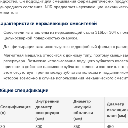
идкостей. Он подходит для смешивания фармацевтических продукт
днородного состояния. NJR предлагает нержавеющие механически
месители.
Характеристики нержавеющих смесителей
Смесители изготовлены из нержавеющей стали 316Lor 304 с пол
цельносварной поверхностью снаружи.
Для фильтрации газа используется гидрофобный фильтр с разме
Магнитная мешалка относится к донному типу, поэтому смешива
резервуара. Возможно использование ведущего зубчатого колеса
привести в действие пассивное зубчатое колесо и заставить его 
этом отсутствует трение между зубчатым колесом и подшипником
которое возможно в случае использования механического смесит
Общие спецификации
Внутренний
Диаметр
Диаметр
Спецификация
диаметр
несущей
изоляцио
(л)
резервуара
оболочки
слоя (мм)
(мм)
(мм)
30
300
350
450