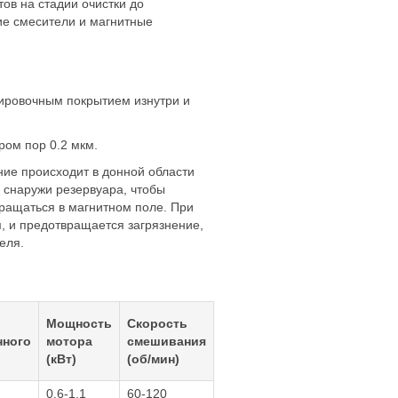
ов на стадии очистки до
е смесители и магнитные
ировочным покрытием изнутри и
ром пор 0.2 мкм.
ние происходит в донной области
 снаружи резервуара, чтобы
вращаться в магнитном поле. При
, и предотвращается загрязнение,
еля.
Мощность
Скорость
нного
мотора
смешивания
(кВт)
(об/мин)
0.6-1.1
60-120