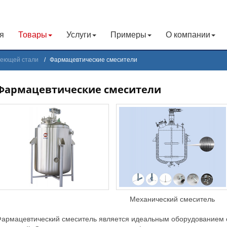
я
Товары
Услуги
Примеры
О компании
веющей стали
Фармацевтические смесители
Фармацевтические смесители
Механический смеситель
армацевтический смеситель является идеальным оборудованием